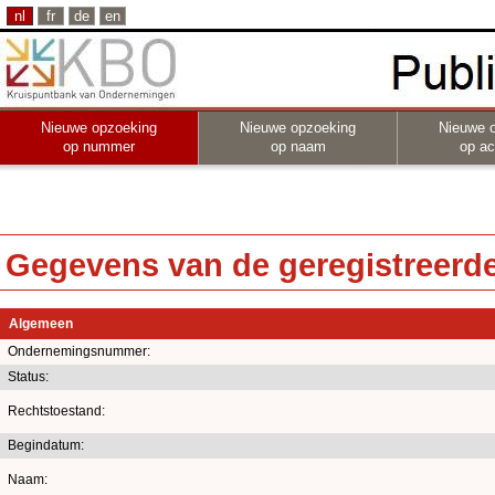
nl
fr
de
en
Nieuwe opzoeking
Nieuwe opzoeking
Nieuwe 
op nummer
op naam
op act
Gegevens van de geregistreerde 
Algemeen
Ondernemingsnummer:
Status:
Rechtstoestand:
Begindatum:
Naam: