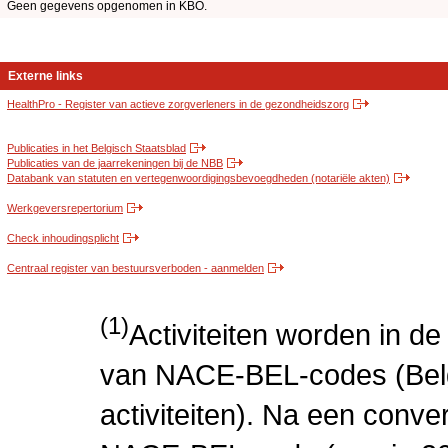
Geen gegevens opgenomen in KBO.
Externe links
HealthPro - Register van actieve zorgverleners in de gezondheidszorg
Publicaties in het Belgisch Staatsblad
Publicaties van de jaarrekeningen bij de NBB
Databank van statuten en vertegenwoordigingsbevoegdheden (notariële akten)
Werkgeversrepertorium
Check inhoudingsplicht
Centraal register van bestuursverboden - aanmelden
(1)
Activiteiten worden in 
van NACE-BEL-codes (Bel
activiteiten). Na een conve