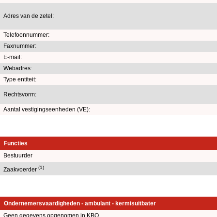
Adres van de zetel:
Telefoonnummer:
Faxnummer:
E-mail:
Webadres:
Type entiteit:
Rechtsvorm:
Aantal vestigingseenheden (VE):
Functies
Bestuurder
(1)
Zaakvoerder
Ondernemersvaardigheden - ambulant - kermisuitbater
Geen gegevens opgenomen in KBO.