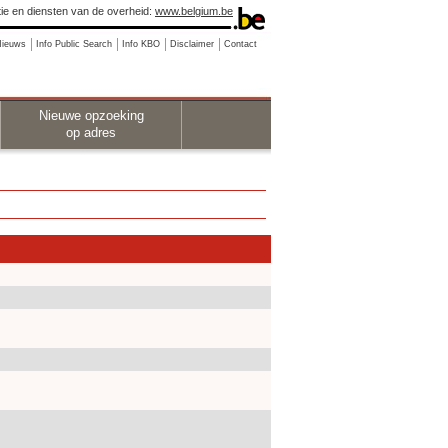
ie en diensten van de overheid:
www.belgium.be
Nieuws
Info Public Search
Info KBO
Disclaimer
Contact
Nieuwe opzoeking
op adres