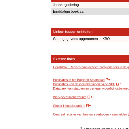
Jaarvergadering
Einddatum boekjaar
Linken tussen entiteiten
Geen gegevens opgenomen in KBO.
Externe links
HealthPro - Register van actieve zorgverleners in de
Publicaties in het Belgisch Staatsblad
Publicaties van de jaarrekeningen bij de NBB
Databank van statuten en vertegenwoordigingsbevoegd
Werkgeversrepertorium
Check inhoudingsplicht
Centraal register van bestuursverboden - aanmelden
(1)