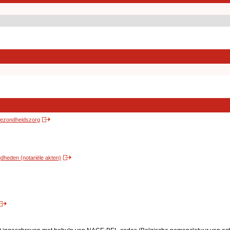
 gezondheidszorg
heden (notariële akten)