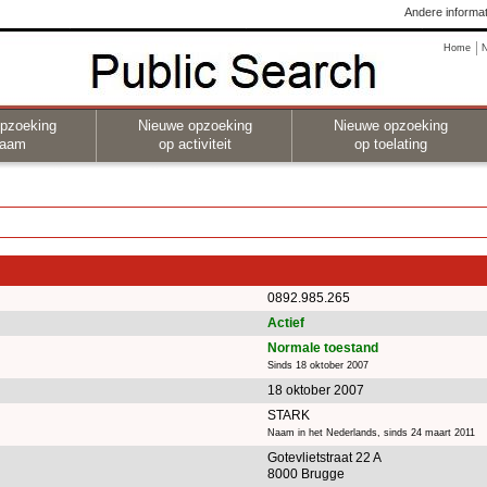
Andere informat
Home
pzoeking
Nieuwe opzoeking
Nieuwe opzoeking
naam
op activiteit
op toelating
0892.985.265
Actief
Normale toestand
Sinds 18 oktober 2007
18 oktober 2007
STARK
Naam in het Nederlands, sinds 24 maart 2011
Gotevlietstraat 22 A
8000 Brugge