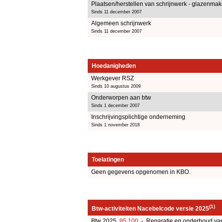
Plaatsen/herstellen van schrijnwerk - glazenmak
Sinds 11 december 2007
Algemeen schrijnwerk
Sinds 11 december 2007
Hoedanigheden
Werkgever RSZ
Sinds 10 augustus 2009
Onderworpen aan btw
Sinds 1 december 2007
Inschrijvingsplichtige onderneming
Sinds 1 november 2018
Toelatingen
Geen gegevens opgenomen in KBO.
(1)
Btw-activiteiten Nacebelcode versie 2025
Btw 2025
95.100
- Reparatie en onderhoud va