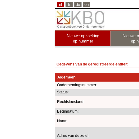
nl
fr
de
en
Nieuwe opzoeking
Nieuwe o
op nummer
op 
Gegevens van de geregistreerde entiteit
Algemeen
Ondernemingsnummer:
Status:
Rechtstoestand:
Begindatum:
Naam:
Adres van de zetel: