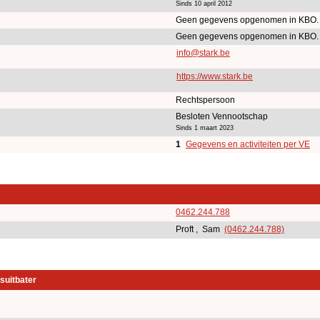
Sinds 10 april 2012
Geen gegevens opgenomen in KBO.
Geen gegevens opgenomen in KBO.
info@stark.be
https://www.stark.be
Rechtspersoon
Besloten Vennootschap
Sinds 1 maart 2023
1
Gegevens en activiteiten per VE
0462.244.788
Proft , Sam
(0462.244.788)
suitbater