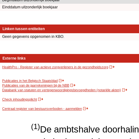
Begindatum uitzonderlijk boekjaar
Einddatum uitzonderlijk boekjaar
Linken tussen entiteiten
Geen gegevens opgenomen in KBO.
Externe links
HealthPro - Register van actieve zorgverleners in de gezondheidszorg
Publicaties in het Belgisch Staatsblad
Publicaties van de jaarrekeningen bij de NBB
Databank van statuten en vertegenwoordigingsbevoegdheden (notariële akten)
Check inhoudingsplicht
Centraal register van bestuursverboden - aanmelden
(1)
De ambtshalve doorhalin