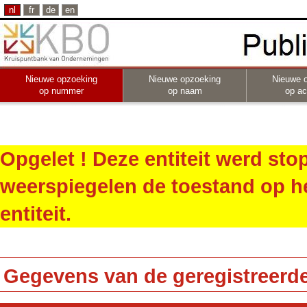
nl
fr
de
en
Nieuwe opzoeking
Nieuwe opzoeking
Nieuwe 
op nummer
op naam
op act
Opgelet ! Deze entiteit werd st
weerspiegelen de toestand op h
entiteit.
Gegevens van de geregistreerde 