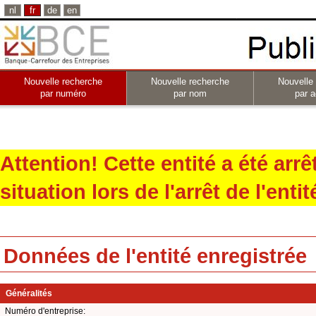
nl
fr
de
en
Nouvelle recherche
Nouvelle recherche
Nouvelle
par numéro
par nom
par a
Attention! Cette entité a été arr
situation lors de l'arrêt de l'entit
Données de l'entité enregistrée
Généralités
Numéro d'entreprise: