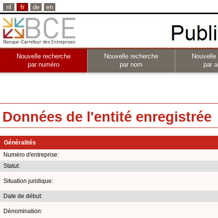
nl
fr
de
en
Nouvelle recherche
Nouvelle recherche
Nouvelle
par numéro
par nom
par a
Données de l'entité enregistrée
Généralités
Numéro d'entreprise:
Statut:
Situation juridique:
Date de début:
Dénomination: