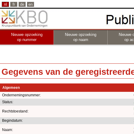
nl
fr
de
en
Nieuwe opzoeking
Nieuwe opzoeking
Nieuwe 
op nummer
op naam
op act
Gegevens van de geregistreerde 
Algemeen
Ondernemingsnummer:
Status:
Rechtstoestand:
Begindatum:
Naam: