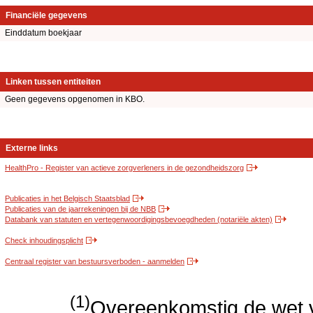
Financiële gegevens
Einddatum boekjaar
Linken tussen entiteiten
Geen gegevens opgenomen in KBO.
Externe links
HealthPro - Register van actieve zorgverleners in de gezondheidszorg
Publicaties in het Belgisch Staatsblad
Publicaties van de jaarrekeningen bij de NBB
Databank van statuten en vertegenwoordigingsbevoegdheden (notariële akten)
Check inhoudingsplicht
Centraal register van bestuursverboden - aanmelden
(1)
Overeenkomstig de wet v