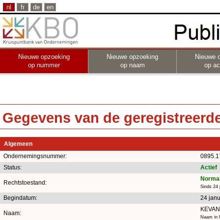
nl
fr
de
en
Nieuwe opzoeking
Nieuwe opzoeking
Nieuwe 
op nummer
op naam
op act
Gegevens van de geregistreerde 
Algemeen
Ondernemingsnummer:
0895.1
Status:
Actief
Normal
Rechtstoestand:
Sinds 24 
Begindatum:
24 jan
KEVA
Naam:
Naam in h