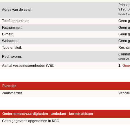
Prinsen
9190 S
Adres van de zetel:
Sinds 1 
Telefoonnummer:
Geen g
Faxnummer:
Geen g
E-mail:
Geen g
Webadres:
Geen g
Type entiteit:
Rechts
Comman
Rechtsvorm:
Sinds 29
Aantal vestigingseenheden (VE):
1
Gege
Functies
Zaakvoerder
Vancau
Ondernemersvaardigheden - ambulant - kermisuitbater
Geen gegevens opgenomen in KBO.