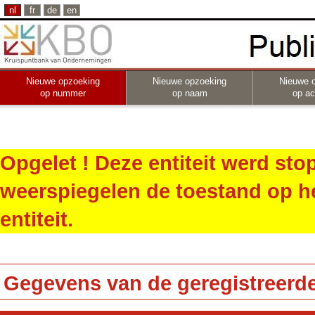
nl
fr
de
en
Nieuwe opzoeking
Nieuwe opzoeking
Nieuwe 
op nummer
op naam
op act
Opgelet ! Deze entiteit werd st
weerspiegelen de toestand op h
entiteit.
Gegevens van de geregistreerde 