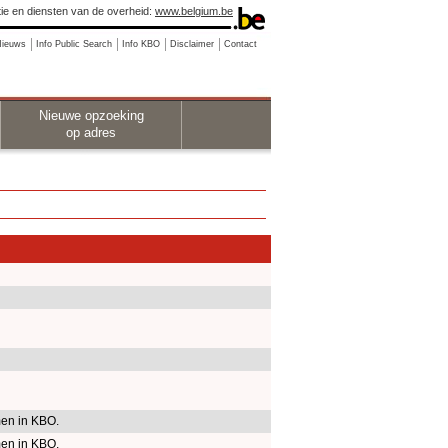
ie en diensten van de overheid:
www.belgium.be
Nieuws
Info Public Search
Info KBO
Disclaimer
Contact
Nieuwe opzoeking
op adres
en in KBO.
en in KBO.