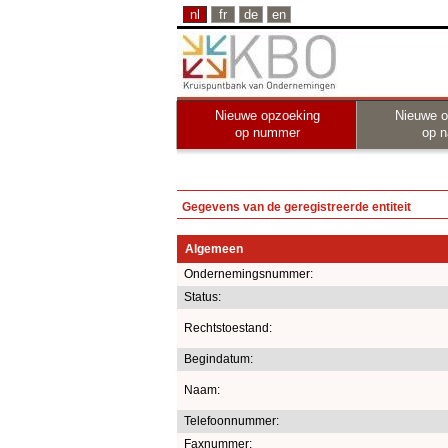
nl
fr
de
en
Nieuwe opzoeking
Nieuwe o
op nummer
op 
Gegevens van de geregistreerde entiteit
Algemeen
Ondernemingsnummer:
Status:
Rechtstoestand:
Begindatum:
Naam:
Telefoonnummer:
Faxnummer: