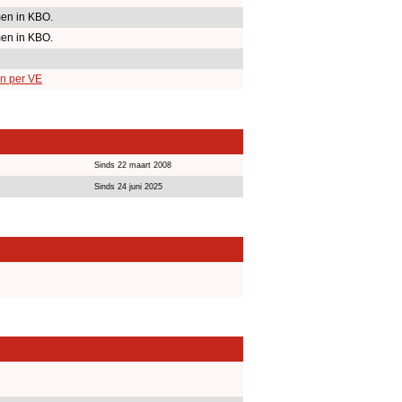
en in KBO.
en in KBO.
en per VE
Sinds 22 maart 2008
Sinds 24 juni 2025