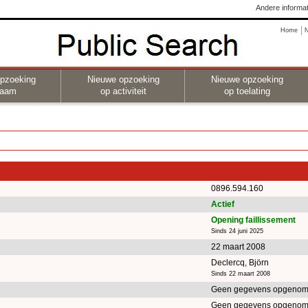
Andere informat
Home
pzoeking
Nieuwe opzoeking
Nieuwe opzoeking
naam
op activiteit
op toelating
0896.594.160
Actief
Opening faillissement
Sinds 24 juni 2025
22 maart 2008
Declercq, Björn
Sinds 22 maart 2008
Geen gegevens opgenom
Geen gegevens opgenom