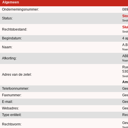
Algemeen
Ondernemingsnummer:
089
Sto
Status:
Sind
Slu
Rechtstoestand:
Sind
Begindatum:
4 a
A.B
Naam:
Naam
AB
Afkorting:
Naam
Rue
53
Adres van de zetel:
Sind
Amb
Telefoonnummer:
Gee
Faxnummer:
Gee
E-mail:
Gee
Webadres:
Gee
Type entiteit:
Rec
Gew
Rechtsvorm:
Sind