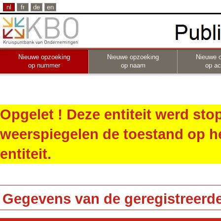
nl
fr
de
en
Nieuwe opzoeking
Nieuwe opzoeking
Nieuwe 
op nummer
op naam
op act
Opgelet ! Deze entiteit werd st
weerspiegelen de toestand op h
entiteit.
Gegevens van de geregistreerde 