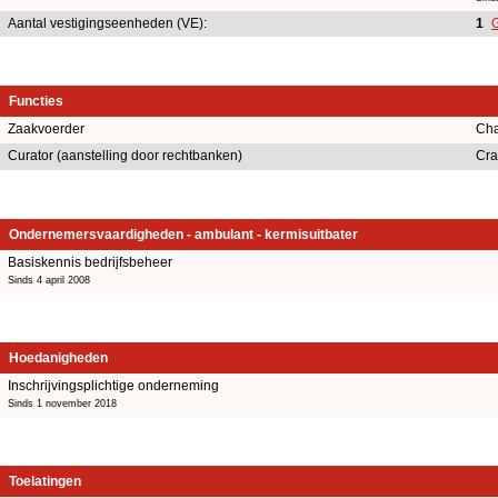
Aantal vestigingseenheden (VE):
1
G
Functies
Zaakvoerder
Cha
Curator (aanstelling door rechtbanken)
Cra
Ondernemersvaardigheden - ambulant - kermisuitbater
Basiskennis bedrijfsbeheer
Sinds 4 april 2008
Hoedanigheden
Inschrijvingsplichtige onderneming
Sinds 1 november 2018
Toelatingen