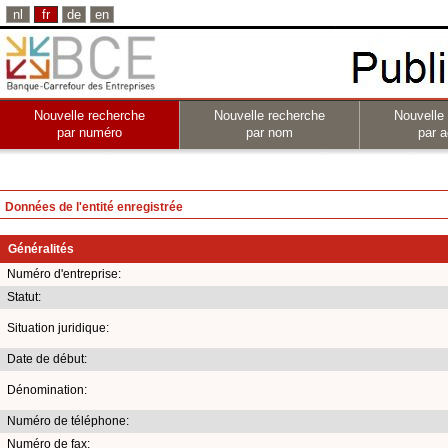
nl
fr
de
en
Nouvelle recherche
Nouvelle recherche
Nouvelle
par numéro
par nom
par a
Données de l'entité enregistrée
Généralités
Numéro d'entreprise:
Statut:
Situation juridique:
Date de début:
Dénomination:
Numéro de téléphone:
Numéro de fax: