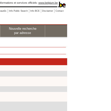
nformations et services officiels:
www.belgium.be
eautés
Info Public Search
Info BCE
Disclaimer
Contact
Nouvelle recherche
par adresse