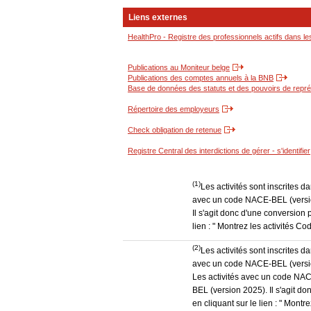
Liens externes
HealthPro - Registre des professionnels actifs dans le
Publications au Moniteur belge
Publications des comptes annuels à la BNB
Base de données des statuts et des pouvoirs de représ
Répertoire des employeurs
Check obligation de retenue
Registre Central des interdictions de gérer - s'identifier
(1)
Les activités sont inscrites 
avec un code NACE-BEL (version
Il s'agit donc d'une conversion 
lien : " Montrez les activités 
(2)
Les activités sont inscrites 
avec un code NACE-BEL (version
Les activités avec un code NAC
BEL (version 2025). Il s'agit d
en cliquant sur le lien : " Mon