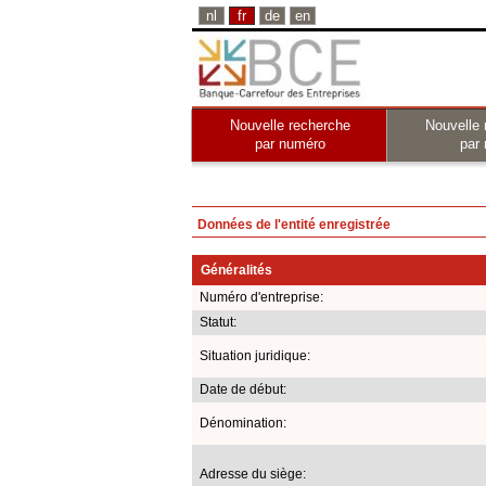
nl
fr
de
en
Nouvelle recherche
Nouvelle 
par numéro
par
Données de l'entité enregistrée
Généralités
Numéro d'entreprise:
Statut:
Situation juridique:
Date de début:
Dénomination:
Adresse du siège: