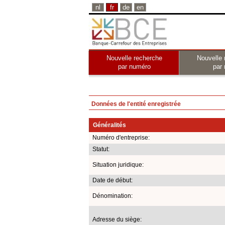
nl
fr
de
en
Nouvelle recherche
Nouvelle 
par numéro
par
Données de l'entité enregistrée
Généralités
Numéro d'entreprise:
Statut:
Situation juridique:
Date de début:
Dénomination:
Adresse du siège: