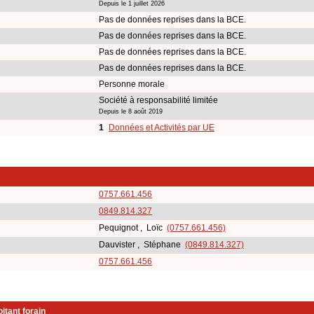
Depuis le 1 juillet 2026
Pas de données reprises dans la BCE.
Pas de données reprises dans la BCE.
Pas de données reprises dans la BCE.
Pas de données reprises dans la BCE.
Personne morale
Société à responsabilité limitée
Depuis le 8 août 2019
1
Données et Activités par UE
0757.661.456
0849.814.327
Pequignot , Loïc
(0757.661.456)
Dauvister , Stéphane
(0849.814.327)
0757.661.456
itant forain