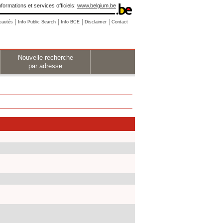
nformations et services officiels:
www.belgium.be
eautés
Info Public Search
Info BCE
Disclaimer
Contact
Nouvelle recherche
par adresse