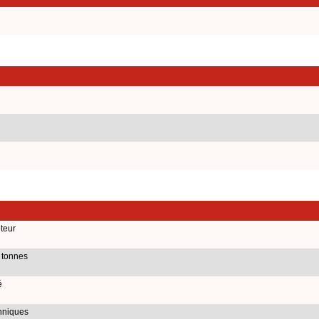
teur
 tonnes
é
chniques