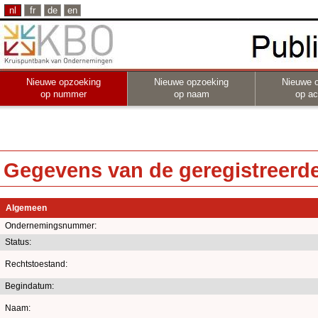
nl
fr
de
en
Nieuwe opzoeking
Nieuwe opzoeking
Nieuwe 
op nummer
op naam
op act
Gegevens van de geregistreerde 
Algemeen
Ondernemingsnummer:
Status:
Rechtstoestand:
Begindatum:
Naam: