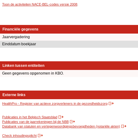
Toon de activiteiten NACE-BEL-codes versie 2008
.
Financiële gegevens
Jaarvergadering
Einddatum boekjaar
Linken tussen entiteiten
Geen gegevens opgenomen in KBO.
Externe links
HealthPro - Register van actieve zorgverleners in de gezondheidszorg
Publicaties in het Belgisch Staatsblad
Publicaties van de jaarrekeningen bij de NBB
Databank van statuten en vertegenwoordigingsbevoegdheden (notariële akten)
Check inhoudingsplicht