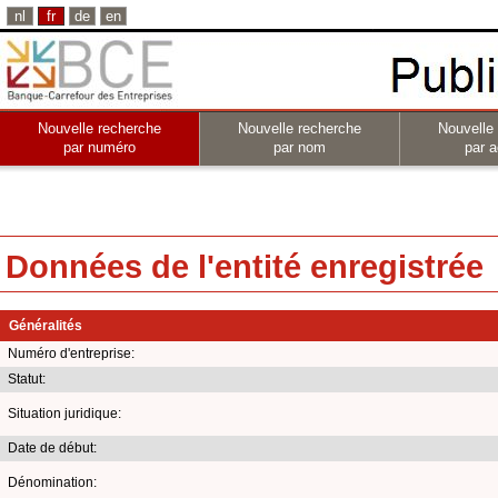
nl
fr
de
en
Nouvelle recherche
Nouvelle recherche
Nouvelle
par numéro
par nom
par a
Données de l'entité enregistrée
Généralités
Numéro d'entreprise:
Statut:
Situation juridique:
Date de début:
Dénomination: