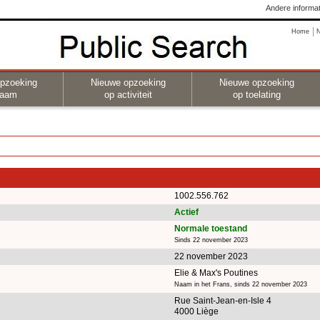
Andere informat
Home
pzoeking
Nieuwe opzoeking
Nieuwe opzoeking
naam
op activiteit
op toelating
1002.556.762
Actief
Normale toestand
Sinds 22 november 2023
22 november 2023
Elie & Max's Poutines
Naam in het Frans, sinds 22 november 2023
Rue Saint-Jean-en-Isle 4
4000 Liège