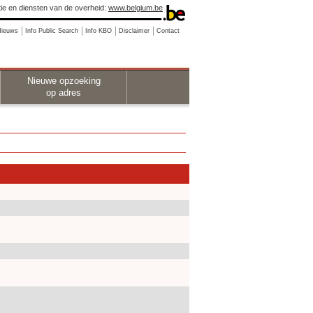
ie en diensten van de overheid:
www.belgium.be
Nieuws
Info Public Search
Info KBO
Disclaimer
Contact
Nieuwe opzoeking
op adres