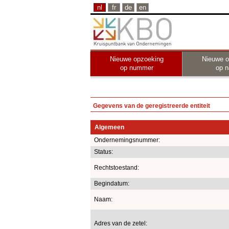
nl
fr
de
en
Nieuwe opzoeking
Nieuwe o
op nummer
op 
Gegevens van de geregistreerde entiteit
Algemeen
Ondernemingsnummer:
Status:
Rechtstoestand:
Begindatum:
Naam:
Adres van de zetel: