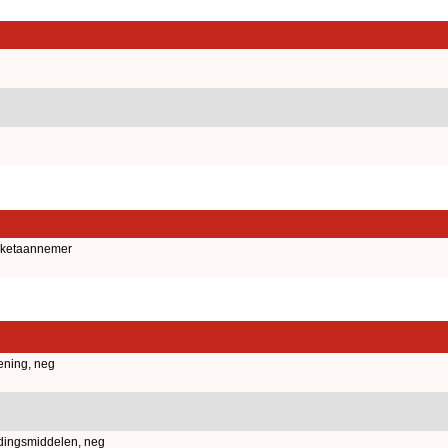
anketaannemer
ening, neg
edingsmiddelen, neg