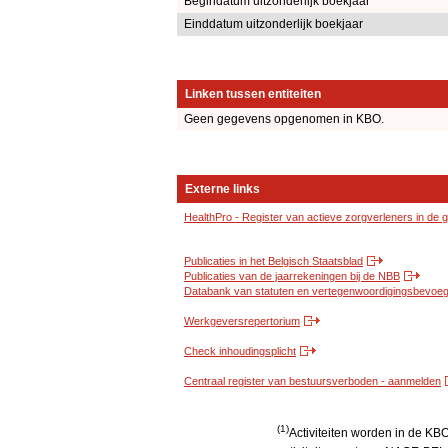
Begindatum uitzonderlijk boekjaar
Einddatum uitzonderlijk boekjaar
Linken tussen entiteiten
Geen gegevens opgenomen in KBO.
Externe links
HealthPro - Register van actieve zorgverleners in de
Publicaties in het Belgisch Staatsblad
Publicaties van de jaarrekeningen bij de NBB
Databank van statuten en vertegenwoordigingsbevoegd
Werkgeversrepertorium
Check inhoudingsplicht
Centraal register van bestuursverboden - aanmelden
(1)
Activiteiten worden in de K