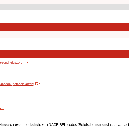
 gezondheidszorg
heden (notariële akten)
BO ingeschreven met behulp van NACE-BEL-codes (Belgische nomenclatuur van activ