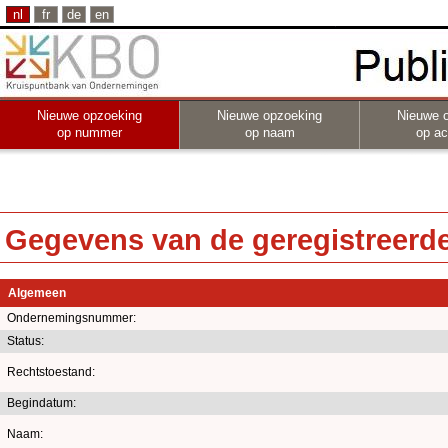
nl
fr
de
en
Nieuwe opzoeking
Nieuwe opzoeking
Nieuwe 
op nummer
op naam
op act
Gegevens van de geregistreerde 
Algemeen
Ondernemingsnummer:
Status:
Rechtstoestand:
Begindatum:
Naam: