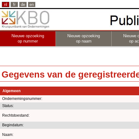
nl
fr
de
en
Nieuwe opzoeking
Nieuwe opzoeking
Nieuwe 
op nummer
op naam
op act
Gegevens van de geregistreerde 
Algemeen
Ondernemingsnummer:
Status:
Rechtstoestand:
Begindatum:
Naam: