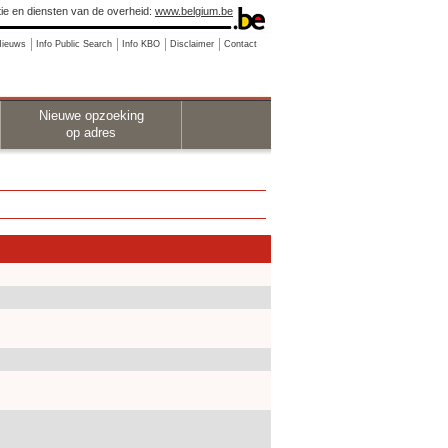
ie en diensten van de overheid:
www.belgium.be
Nieuws
Info Public Search
Info KBO
Disclaimer
Contact
Nieuwe opzoeking
op adres