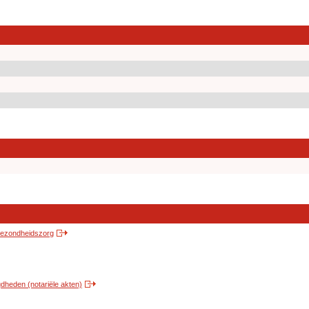
 gezondheidszorg
heden (notariële akten)