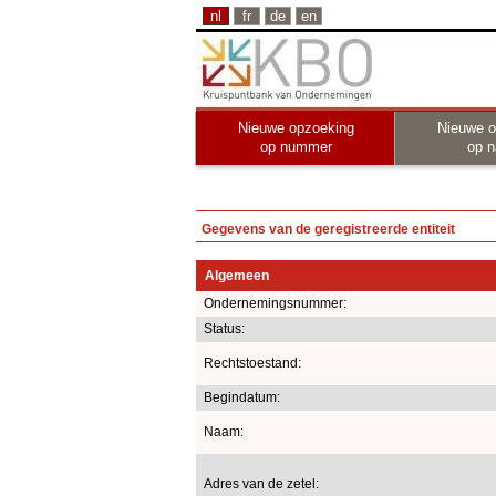
nl
fr
de
en
Nieuwe opzoeking
Nieuwe o
op nummer
op 
Gegevens van de geregistreerde entiteit
Algemeen
Ondernemingsnummer:
Status:
Rechtstoestand:
Begindatum:
Naam:
Adres van de zetel: