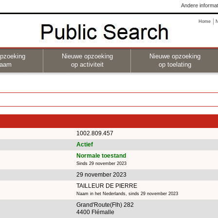
Andere informat
Home
pzoeking
Nieuwe opzoeking
Nieuwe opzoeking
naam
op activiteit
op toelating
1002.809.457
Actief
Normale toestand
Sinds 29 november 2023
29 november 2023
TAILLEUR DE PIERRE
Naam in het Nederlands, sinds 29 november 2023
Grand'Route(Flh) 282
4400 Flémalle