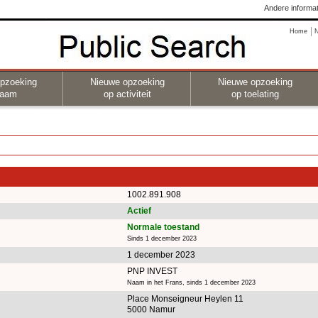
Andere informat
Home
pzoeking
Nieuwe opzoeking
Nieuwe opzoeking
naam
op activiteit
op toelating
1002.891.908
Actief
Normale toestand
Sinds 1 december 2023
1 december 2023
PNP INVEST
Naam in het Frans, sinds 1 december 2023
Place Monseigneur Heylen 11
5000 Namur