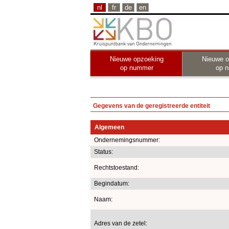
nl
fr
de
en
Nieuwe opzoeking
Nieuwe o
op nummer
op 
Gegevens van de geregistreerde entiteit
Algemeen
Ondernemingsnummer:
Status:
Rechtstoestand:
Begindatum:
Naam:
Adres van de zetel: