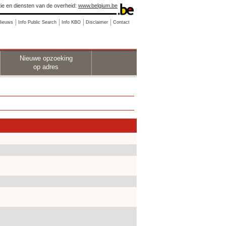
ie en diensten van de overheid:
www.belgium.be
Nieuws
Info Public Search
Info KBO
Disclaimer
Contact
Nieuwe opzoeking
op adres