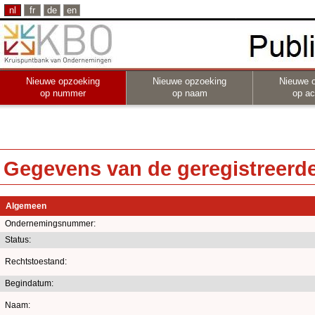
nl
fr
de
en
Nieuwe opzoeking
Nieuwe opzoeking
Nieuwe 
op nummer
op naam
op act
Gegevens van de geregistreerde 
Algemeen
Ondernemingsnummer:
Status:
Rechtstoestand:
Begindatum:
Naam: