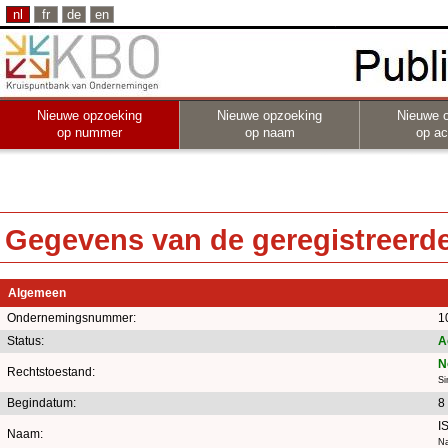
nl
fr
de
en
Nieuwe opzoeking
Nieuwe opzoeking
Nieuwe 
op nummer
op naam
op act
Gegevens van de geregistreerde 
Algemeen
Ondernemingsnummer:
1
Status:
A
N
Rechtstoestand:
Si
Begindatum:
8
I
Naam:
Na