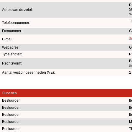
R
5
Adres van de zetel:
Si
+
Telefoonnummer:
Faxnummer:
G
i
E-mail:
Webadres:
G
Type entiteit:
R
B
Rechtsvorm:
Si
Aantal vestigingseenheden (VE):
1
Functies
Bestuurder
I
Bestuurder
I
Bestuurder
I
Bestuurder
M
Bestuurder
T