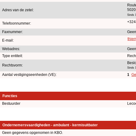
Rout
5020
Adres van de zetel:
Sinds 
+324
Telefoonnummer:
Faxnummer:
Geen
thie
E-mail:
Webadres:
Geen
Type entiteit:
Rech
Besl
Rechtsvorm:
Sinds 
Aantal vestigingseenheden (VE):
1
Ge
Functies
Bestuurder
Leco
Ondernemersvaardigheden - ambulant - kermisuitbater
Geen gegevens opgenomen in KBO.