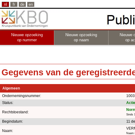
nl
fr
de
en
Nieuwe opzoeking
Nieuwe opzoeking
Nieuwe 
op nummer
op naam
op act
Gegevens van de geregistreerde 
Algemeen
Ondernemingsnummer:
1003
Status:
Actie
Norm
Rechtstoestand:
Sinds 
Begindatum:
11 d
VER
Naam:
Naam i