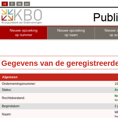
nl
fr
de
en
Nieuwe opzoeking
Nieuwe opzoeking
Nieuwe 
op nummer
op naam
op act
Gegevens van de geregistreerde 
Algemeen
Ondernemingsnummer:
10
Status:
Ac
No
Rechtstoestand:
Sin
Begindatum:
2 
Wi
Naam:
Naa