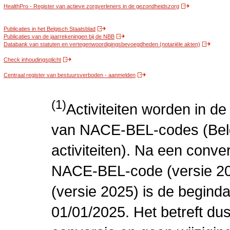
HealthPro - Register van actieve zorgverleners in de gezondheidszorg
Publicaties in het Belgisch Staatsblad
Publicaties van de jaarrekeningen bij de NBB
Databank van statuten en vertegenwoordigingsbevoegdheden (notariële akten)
Check inhoudingsplicht
Centraal register van bestuursverboden - aanmelden
(1)
Activiteiten worden in 
van NACE-BEL-codes (Bel
activiteiten). Na een conve
NACE-BEL-code (versie 2
(versie 2025) is de beginda
01/01/2025. Het betreft dus