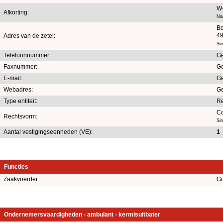
W-
Afkorting:
Naa
Bo
4
Adres van de zetel:
Sin
Telefoonnummer:
Ge
Faxnummer:
Ge
E-mail:
Ge
Webadres:
Ge
Type entiteit:
Re
Co
Rechtsvorm:
Sin
Aantal vestigingseenheden (VE):
1
Functies
Zaakvoerder
Go
Ondernemersvaardigheden - ambulant - kermisuitbater