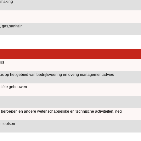
tmaking
 gas,sanitair
ijs
aus op het gebied van bedrijfsvoering en overig managementadvies
tiële gebouwen
je beroepen en andere wetenschappelijke en technische activiteiten, neg
n toetsen