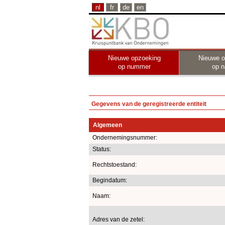
nl
fr
de
en
Nieuwe opzoeking
Nieuwe o
op nummer
op 
Gegevens van de geregistreerde entiteit
Algemeen
Ondernemingsnummer:
Status:
Rechtstoestand:
Begindatum:
Naam:
Adres van de zetel: