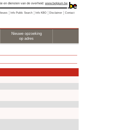
ie en diensten van de overheid:
www.belgium.be
Nieuws
Info Public Search
Info KBO
Disclaimer
Contact
Nieuwe opzoeking
op adres