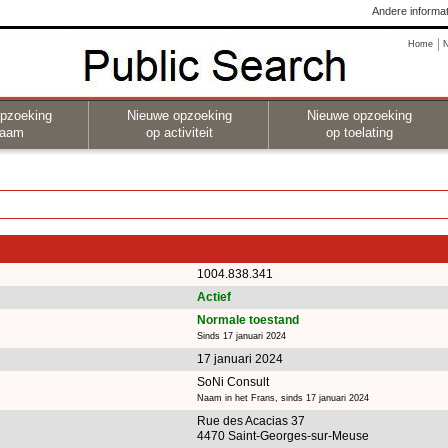
Andere informat
Home
pzoeking
Nieuwe opzoeking
Nieuwe opzoeking
naam
op activiteit
op toelating
1004.838.341
Actief
Normale toestand
Sinds 17 januari 2024
17 januari 2024
SoNi Consult
Naam in het Frans, sinds 17 januari 2024
Rue des Acacias 37
4470 Saint-Georges-sur-Meuse