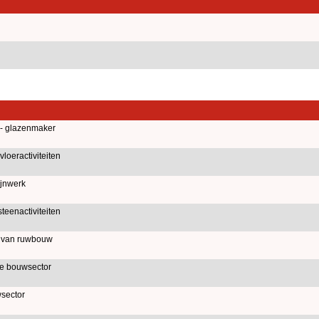
 - glazenmaker
oeractiviteiten
jnwerk
eenactiviteiten
d van ruwbouw
e bouwsector
sector