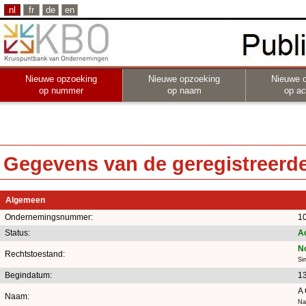
nl
fr
de
en
Nieuwe opzoeking
Nieuwe opzoeking
Nieuwe 
op nummer
op naam
op act
Gegevens van de geregistreerde 
Algemeen
Ondernemingsnummer:
1
Status:
Ac
N
Rechtstoestand:
Si
Begindatum:
13
A
Naam:
Na