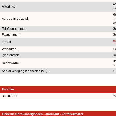
A
Afkorting:
Na
Ru
48
Adres van de zetel:
Si
Telefoonnummer:
G
Faxnummer:
G
m
E-mail:
Webadres:
G
Type entiteit:
R
B
Rechtsvorm:
Si
Aantal vestigingseenheden (VE):
1
Functies
Bestuurder
M
Ondernemersvaardigheden - ambulant - kermisuitbater