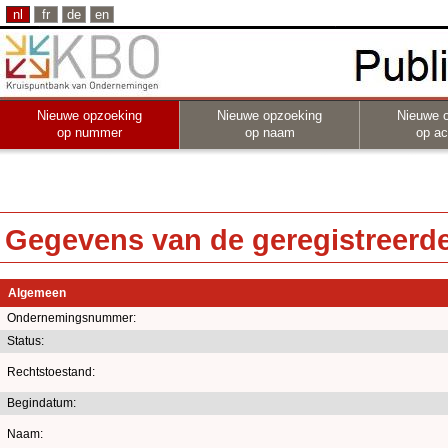
nl
fr
de
en
Nieuwe opzoeking
Nieuwe opzoeking
Nieuwe 
op nummer
op naam
op act
Gegevens van de geregistreerde 
Algemeen
Ondernemingsnummer:
Status:
Rechtstoestand:
Begindatum:
Naam: