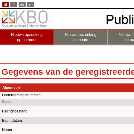
nl
fr
de
en
Nieuwe opzoeking
Nieuwe opzoeking
Nieuwe 
op nummer
op naam
op act
Gegevens van de geregistreerde 
Algemeen
Ondernemingsnummer:
Status:
Rechtstoestand:
Begindatum:
Naam: