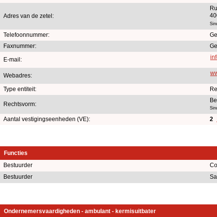
Ru
40
Adres van de zetel:
Sin
Telefoonnummer:
Ge
Faxnummer:
Ge
in
E-mail:
ww
Webadres:
Type entiteit:
Re
Be
Rechtsvorm:
Sin
Aantal vestigingseenheden (VE):
2
Functies
Bestuurder
Co
Bestuurder
Sa
Ondernemersvaardigheden - ambulant - kermisuitbater