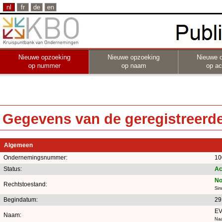
nl
fr
de
en
Nieuwe opzoeking
Nieuwe opzoeking
Nieuwe 
op nummer
op naam
op act
Gegevens van de geregistreerde 
Algemeen
Ondernemingsnummer:
10
Status:
Ac
No
Rechtstoestand:
Sin
Begindatum:
29
E
Naam:
Naa