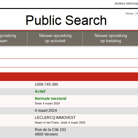
Andere informat
Home
pzoeking
Nieuwe opzoeking
Nieuwe opzoeking
naam
op activiteit
op toelating
1006.745.380
Actief
Normale toestand
Sinds 4 maart 2024
4 maart 2024
LECLERCQ IMMOVEST
Naam in het Frans, sinds 4 maart 2024
Rue de la Cité 101
4800 Verviers