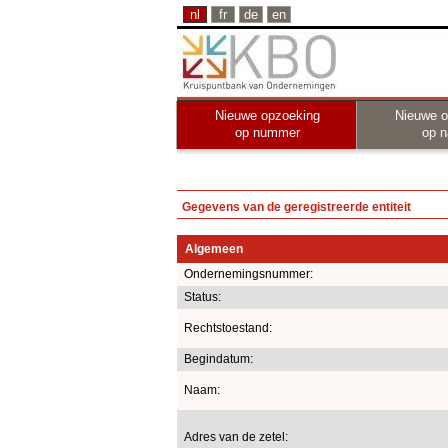
nl
fr
de
en
Nieuwe opzoeking
Nieuwe o
op nummer
op 
Gegevens van de geregistreerde entiteit
Algemeen
Ondernemingsnummer:
Status:
Rechtstoestand:
Begindatum:
Naam:
Adres van de zetel: