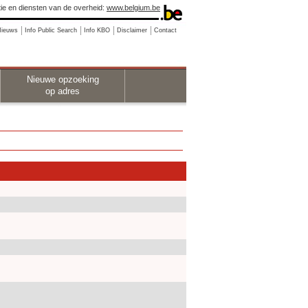
ie en diensten van de overheid:
www.belgium.be
Nieuws
Info Public Search
Info KBO
Disclaimer
Contact
Nieuwe opzoeking
op adres