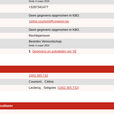
Sinds 4 maart 2024
+3287341477
Geen gegevens opgenomen in KBO.
celine.coumont@cogepro.be
Geen gegevens opgenomen in KBO.
Rechtspersoon
Besloten Vennootschap
Sinds 4 maart 2024
1
Gegevens en activiteiten per VE
1002.365.732
Coumont , Céline
Leclercq , Grégoire
(1002.365.732)
suitbater