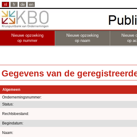
nl
fr
de
en
Nieuwe opzoeking
Nieuwe opzoeking
Nieuwe 
op nummer
op naam
op act
Gegevens van de geregistreerde 
Algemeen
Ondernemingsnummer:
Status:
Rechtstoestand:
Begindatum:
Naam: