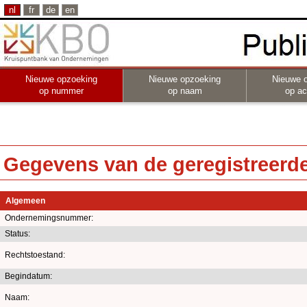
nl
fr
de
en
Nieuwe opzoeking
Nieuwe opzoeking
Nieuwe 
op nummer
op naam
op act
Gegevens van de geregistreerde 
Algemeen
Ondernemingsnummer:
Status:
Rechtstoestand:
Begindatum:
Naam: