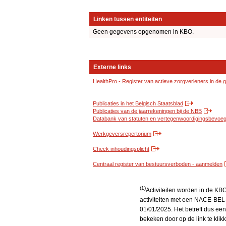
Linken tussen entiteiten
Geen gegevens opgenomen in KBO.
Externe links
HealthPro - Register van actieve zorgverleners in de
Publicaties in het Belgisch Staatsblad
Publicaties van de jaarrekeningen bij de NBB
Databank van statuten en vertegenwoordigingsbevoegd
Werkgeversrepertorium
Check inhoudingsplicht
Centraal register van bestuursverboden - aanmelden
(1)
Activiteiten worden in de K
activiteiten met een NACE-BEL-
01/01/2025. Het betreft dus een
bekeken door op de link te kli