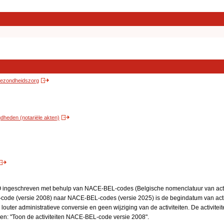
 gezondheidszorg
heden (notariële akten)
BO ingeschreven met behulp van NACE-BEL-codes (Belgische nomenclatuur van activ
code (versie 2008) naar NACE-BEL-codes (versie 2025) is de begindatum van activ
 louter administratieve conversie en geen wijziging van de activiteiten. De activi
kken: "Toon de activiteiten NACE-BEL-code versie 2008".