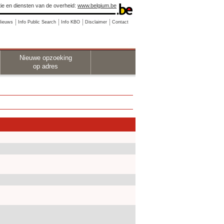
ie en diensten van de overheid:
www.belgium.be
Nieuws
Info Public Search
Info KBO
Disclaimer
Contact
Nieuwe opzoeking
op adres