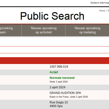
Andere informat
Home
pzoeking
Nieuwe opzoeking
Nieuwe opzoeking
naam
op activiteit
op toelating
1007.896.019
Actief
Normale toestand
Sinds 2 april 2024
2 april 2024
GRAND AUDITION SPA
Naam in het Frans, sinds 2 april 2024
Rue Dagly 15
4900 Spa