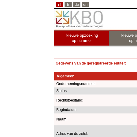
nl
fr
de
en
Nieuwe opzoeking
Nieuwe o
op nummer
op 
Gegevens van de geregistreerde entiteit
Algemeen
Ondernemingsnummer:
Status:
Rechtstoestand:
Begindatum:
Naam:
Adres van de zetel: