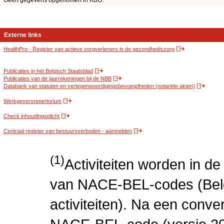
Geen gegevens opgenomen in KBO.
Externe links
HealthPro - Register van actieve zorgverleners in de gezondheidszorg
Publicaties in het Belgisch Staatsblad
Publicaties van de jaarrekeningen bij de NBB
Databank van statuten en vertegenwoordigingsbevoegdheden (notariële akten)
Werkgeversrepertorium
Check inhoudingsplicht
Centraal register van bestuursverboden - aanmelden
(1)
Activiteiten worden in 
van NACE-BEL-codes (Bel
activiteiten). Na een conve