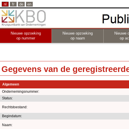
nl
fr
de
en
Nieuwe opzoeking
Nieuwe opzoeking
Nieuwe 
op nummer
op naam
op act
Gegevens van de geregistreerde 
Algemeen
Ondernemingsnummer:
Status:
Rechtstoestand:
Begindatum:
Naam: