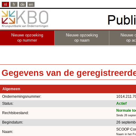
nl
fr
de
en
Nieuwe opzoeking
Nieuwe opzoeking
Nieuwe 
op nummer
op naam
op act
Gegevens van de geregistreerde 
Algemeen
Ondernemingsnummer:
1014.211.7
Status:
Actief
Normale to
Rechtstoestand:
Sinds 26 septe
Begindatum:
26 septemb
SCOOP Con
Naam:
Naam in het Fr