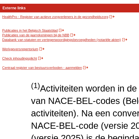
Externe links
HealthPro - Register van actieve zorgverleners in de gezondheidszorg
Publicaties in het Belgisch Staatsblad
Publicaties van de jaarrekeningen bij de NBB
Databank van statuten en vertegenwoordigingsbevoegdheden (notariële akten)
Werkgeversrepertorium
Check inhoudingsplicht
Centraal register van bestuursverboden - aanmelden
(1)
Activiteiten worden in 
van NACE-BEL-codes (Bel
activiteiten). Na een conve
NACE-BEL-code (versie 2
(versie 2025) is de beginda