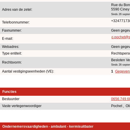
Rue du Bon
5590 Ciney
Adres van de zetel:
Sinds 26 septe
+32477173
Telefoonnummer:
Faxnummer:
Geen gegev
o.pochet@s
E-mail:
Webadres:
Geen gegev
Type entiteit:
Rechtspers
Besloten V
Rechtsvorm:
Sinds 26 septe
Aantal vestigingseenheden (VE):
1
Gegevens 
Functies
Bestuurder
0656.749.6
Vaste vertegenwoordiger
Pochet , Ol
Ondernemersvaardigheden - ambulant - kermisuitbater