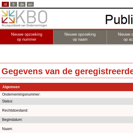
nl
fr
de
en
Nieuwe opzoeking
Nieuwe opzoeking
Nieuwe 
op nummer
op naam
op act
Gegevens van de geregistreerde 
Algemeen
Ondernemingsnummer:
Status:
Rechtstoestand:
Begindatum:
Naam: