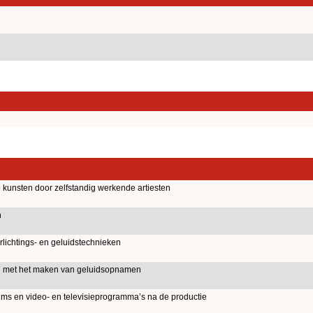
kunsten door zelfstandig werkende artiesten
n
lichtings- en geluidstechnieken
d met het maken van geluidsopnamen
films en video- en televisieprogramma’s na de productie