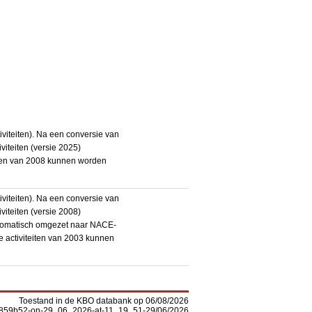
iteiten). Na een conversie van
iteiten (versie 2025)
teiten van 2008 kunnen worden
iteiten). Na een conversie van
iteiten (versie 2008)
utomatisch omgezet naar NACE-
De activiteiten van 2003 kunnen
Toestand in de KBO databank op 06/08/2026
-f5859b52-on-29_06_2026-at-11_19_51-29/06/2026