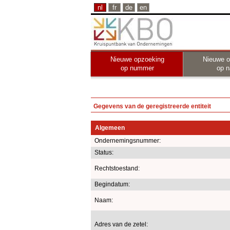
nl
fr
de
en
Nieuwe opzoeking
Nieuwe o
op nummer
op 
Gegevens van de geregistreerde entiteit
Algemeen
Ondernemingsnummer:
Status:
Rechtstoestand:
Begindatum:
Naam:
Adres van de zetel: