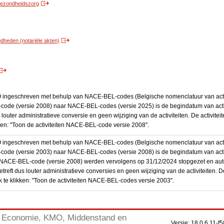
 gezondheidszorg
heden (notariële akten)
BO ingeschreven met behulp van NACE-BEL-codes (Belgische nomenclatuur van activ
code (versie 2008) naar NACE-BEL-codes (versie 2025) is de begindatum van activ
 louter administratieve conversie en geen wijziging van de activiteiten. De activi
kken: "Toon de activiteiten NACE-BEL-code versie 2008".
BO ingeschreven met behulp van NACE-BEL-codes (Belgische nomenclatuur van activ
code (versie 2003) naar NACE-BEL-codes (versie 2008) is de begindatum van activ
en NACE-BEL-code (versie 2008) werden vervolgens op 31/12/2024 stopgezet en a
treft dus louter administratieve conversies en geen wijziging van de activiteiten. 
 te klikken: "Toon de activiteiten NACE-BEL-codes versie 2003".
Economie, KMO, Middenstand en
Versie: 18.0.6.11