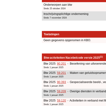
Onderworpen aan btw
Sinds 25 oktober 2024
Inschrijvingsplichtige onderneming
Sinds 7 november 2024
Toelatingen
Geen gegevens opgenomen in KBO.
(1)
Btw-activiteiten Nacebelcode versie 2025
Btw 2025
90.201
- Beoefening van uitvoerende 
Sinds 1 januari 2025
Btw 2025
59.201
- Maken van geluidsopname
Sinds 1 januari 2025
Btw 2025
90.393
- Gespecialiseerde beeld-, ver
Sinds 1 januari 2025
Btw 2025
59.209
- Overige diensten in verban
Sinds 1 januari 2025
Btw 2025
59.120
- Activiteiten in verband met 
Sinds 1 januari 2025