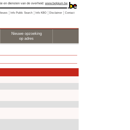
ie en diensten van de overheid:
www.belgium.be
Nieuws
Info Public Search
Info KBO
Disclaimer
Contact
Nieuwe opzoeking
op adres