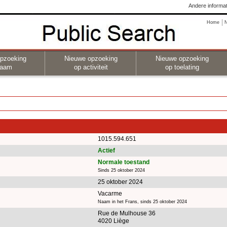
Andere informat
Home
pzoeking
Nieuwe opzoeking
Nieuwe opzoeking
naam
op activiteit
op toelating
1015.594.651
Actief
Normale toestand
Sinds 25 oktober 2024
25 oktober 2024
Vacarme
Naam in het Frans, sinds 25 oktober 2024
Rue de Mulhouse 36
4020 Liège