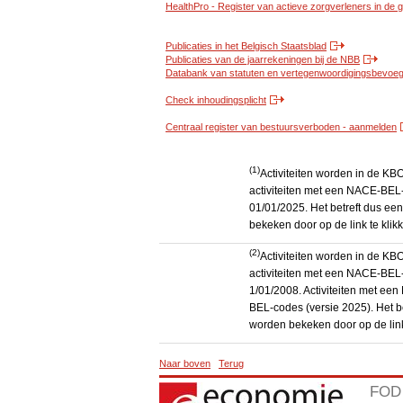
HealthPro - Register van actieve zorgverleners in de
Publicaties in het Belgisch Staatsblad
Publicaties van de jaarrekeningen bij de NBB
Databank van statuten en vertegenwoordigingsbevoegd
Check inhoudingsplicht
Centraal register van bestuursverboden - aanmelden
(1)
Activiteiten worden in de K
activiteiten met een NACE-BEL-
01/01/2025. Het betreft dus een
bekeken door op de link te kli
(2)
Activiteiten worden in de K
activiteiten met een NACE-BEL-
1/01/2008. Activiteiten met e
BEL-codes (versie 2025). Het be
worden bekeken door op de link
Naar boven
Terug
FOD 