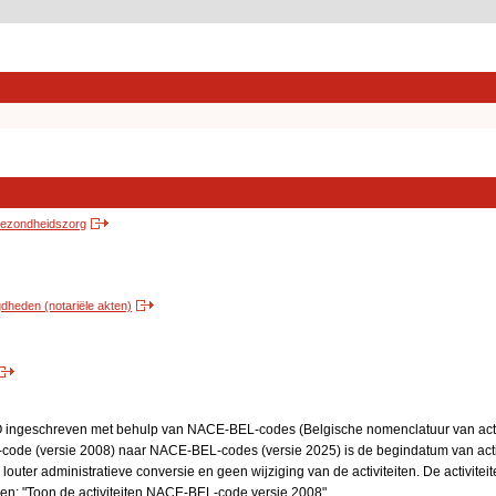
 gezondheidszorg
heden (notariële akten)
BO ingeschreven met behulp van NACE-BEL-codes (Belgische nomenclatuur van activ
code (versie 2008) naar NACE-BEL-codes (versie 2025) is de begindatum van activ
 louter administratieve conversie en geen wijziging van de activiteiten. De activi
kken: "Toon de activiteiten NACE-BEL-code versie 2008".