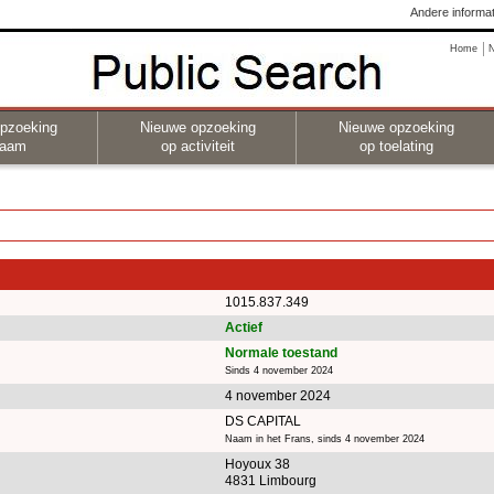
Andere informat
Home
pzoeking
Nieuwe opzoeking
Nieuwe opzoeking
naam
op activiteit
op toelating
1015.837.349
Actief
Normale toestand
Sinds 4 november 2024
4 november 2024
DS CAPITAL
Naam in het Frans, sinds 4 november 2024
Hoyoux 38
4831 Limbourg