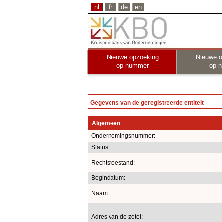
nl
fr
de
en
Nieuwe opzoeking
Nieuwe o
op nummer
op 
Gegevens van de geregistreerde entiteit
Algemeen
Ondernemingsnummer:
Status:
Rechtstoestand:
Begindatum:
Naam:
Adres van de zetel: