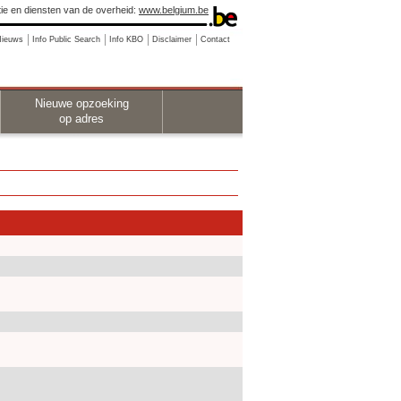
ie en diensten van de overheid:
www.belgium.be
Nieuws
Info Public Search
Info KBO
Disclaimer
Contact
Nieuwe opzoeking
op adres