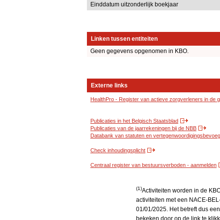
Einddatum uitzonderlijk boekjaar
Linken tussen entiteiten
Geen gegevens opgenomen in KBO.
Externe links
HealthPro - Register van actieve zorgverleners in de
Publicaties in het Belgisch Staatsblad
Publicaties van de jaarrekeningen bij de NBB
Databank van statuten en vertegenwoordigingsbevoegd
Check inhoudingsplicht
Centraal register van bestuursverboden - aanmelden
(1)
Activiteiten worden in de K
activiteiten met een NACE-BEL-
01/01/2025. Het betreft dus een
bekeken door op de link te kli