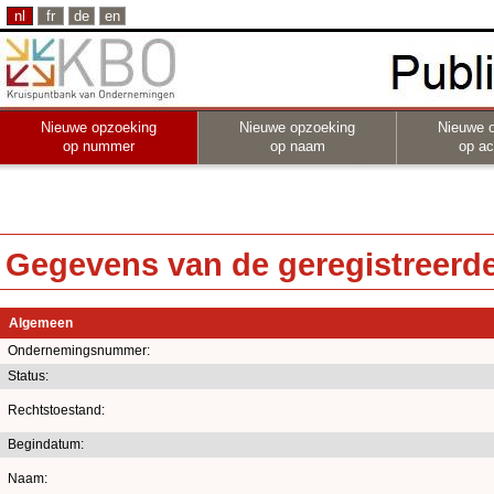
nl
fr
de
en
Nieuwe opzoeking
Nieuwe opzoeking
Nieuwe 
op nummer
op naam
op act
Gegevens van de geregistreerde 
Algemeen
Ondernemingsnummer:
Status:
Rechtstoestand:
Begindatum:
Naam: