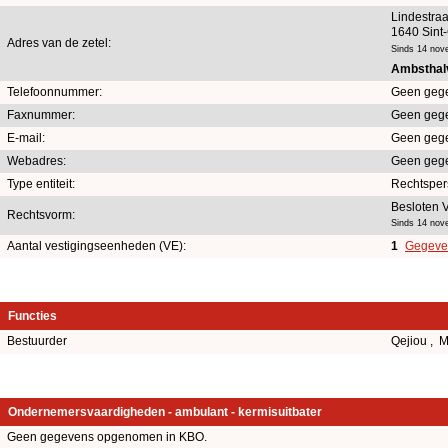
Lindestraa
1640 Sint
Adres van de zetel:
Sinds 14 nov
Ambsthalv
Telefoonnummer:
Geen geg
Faxnummer:
Geen geg
E-mail:
Geen geg
Webadres:
Geen geg
Type entiteit:
Rechtspe
Besloten 
Rechtsvorm:
Sinds 14 nov
Aantal vestigingseenheden (VE):
1
Gegeven
Functies
Bestuurder
Qejiou ,
Ondernemersvaardigheden - ambulant - kermisuitbater
Geen gegevens opgenomen in KBO.