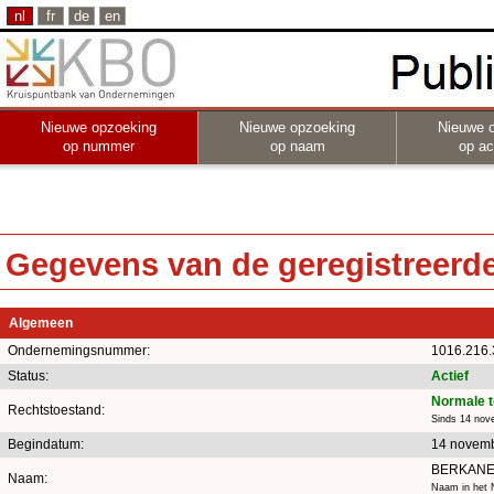
nl
fr
de
en
Nieuwe opzoeking
Nieuwe opzoeking
Nieuwe 
op nummer
op naam
op act
Gegevens van de geregistreerde 
Algemeen
Ondernemingsnummer:
1016.216.
Status:
Actief
Normale 
Rechtstoestand:
Sinds 14 nov
Begindatum:
14 novem
BERKANE
Naam:
Naam in het 