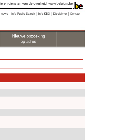
ie en diensten van de overheid:
www.belgium.be
Nieuws
Info Public Search
Info KBO
Disclaimer
Contact
Nieuwe opzoeking
op adres