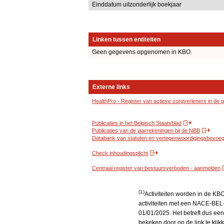
Einddatum uitzonderlijk boekjaar
Linken tussen entiteiten
Geen gegevens opgenomen in KBO.
Externe links
HealthPro - Register van actieve zorgverleners in de
Publicaties in het Belgisch Staatsblad
Publicaties van de jaarrekeningen bij de NBB
Databank van statuten en vertegenwoordigingsbevoegd
Check inhoudingsplicht
Centraal register van bestuursverboden - aanmelden
(1)
Activiteiten worden in de K
activiteiten met een NACE-BEL-
01/01/2025. Het betreft dus een
bekeken door op de link te kli