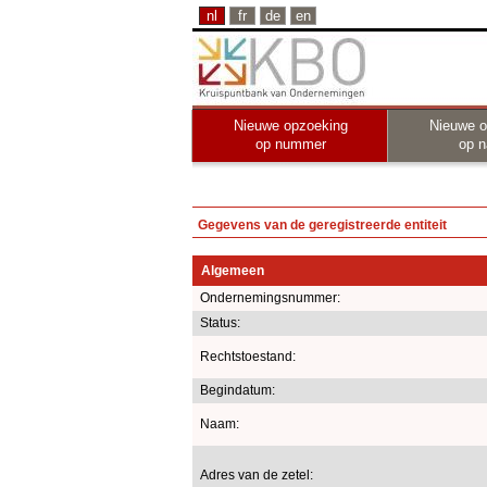
nl
fr
de
en
Nieuwe opzoeking
Nieuwe o
op nummer
op 
Gegevens van de geregistreerde entiteit
Algemeen
Ondernemingsnummer:
Status:
Rechtstoestand:
Begindatum:
Naam:
Adres van de zetel: