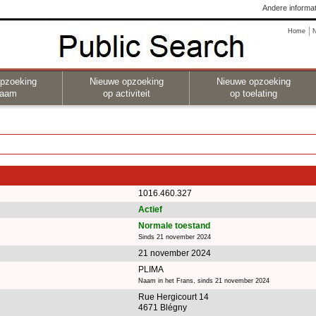
Andere informat
Home
pzoeking
Nieuwe opzoeking
Nieuwe opzoeking
naam
op activiteit
op toelating
1016.460.327
Actief
Normale toestand
Sinds 21 november 2024
21 november 2024
PLIMA
Naam in het Frans, sinds 21 november 2024
Rue Hergicourt 14
4671 Blégny