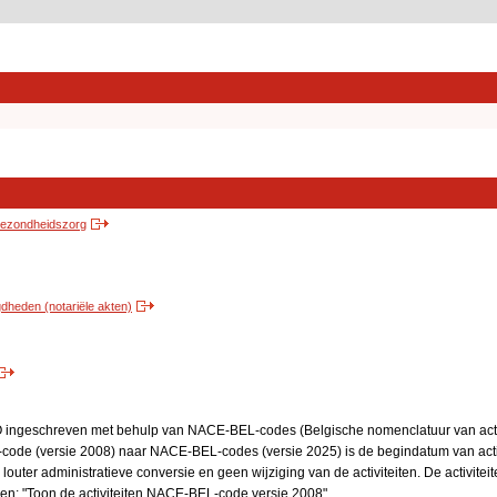
 gezondheidszorg
heden (notariële akten)
BO ingeschreven met behulp van NACE-BEL-codes (Belgische nomenclatuur van activ
code (versie 2008) naar NACE-BEL-codes (versie 2025) is de begindatum van activ
 louter administratieve conversie en geen wijziging van de activiteiten. De activi
kken: "Toon de activiteiten NACE-BEL-code versie 2008".