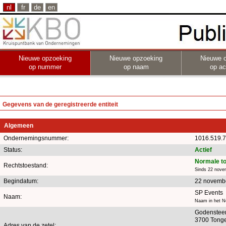
nl
fr
de
en
Nieuwe opzoeking
Nieuwe opzoeking
Nieuwe 
op nummer
op naam
op act
Gegevens van de geregistreerde entiteit
Algemeen
Ondernemingsnummer:
1016.519.
Status:
Actief
Normale t
Rechtstoestand:
Sinds 22 nove
Begindatum:
22 novemb
SP Events
Naam:
Naam in het N
Godensteen
3700 Tong
Adres van de zetel: