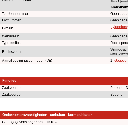
Sinds 1 januar
Ambsthalve
Telefoonnummer:
Geen gege
Faxnummer:
Geen gege
dylpeeter
E-mail:
Webadres:
Geen gege
Type entiteit:
Rechtsper
Vennootsch
Rechtsvorm:
Sinds 22 nove
Aantal vestigingseenheden (VE):
1
Gegevens
Functies
Zaakvoerder
Peeters , 
Zaakvoerder
Segond , 
Ondernemersvaardigheden - ambulant - kermisuitbater
Geen gegevens opgenomen in KBO.