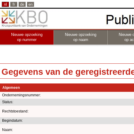
nl
fr
de
en
Nieuwe opzoeking
Nieuwe opzoeking
Nieuwe 
op nummer
op naam
op act
Gegevens van de geregistreerde 
Algemeen
Ondernemingsnummer:
Status:
Rechtstoestand:
Begindatum:
Naam: