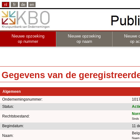
nl
fr
de
en
Nieuwe opzoeking
Nieuwe opzoeking
Nieuwe 
op nummer
op naam
op act
Gegevens van de geregistreerde 
Algemeen
Ondernemingsnummer:
1017
Status:
Acti
Norm
Rechtstoestand:
Sinds
Begindatum:
11 d
Bel
Naam:
Naam 