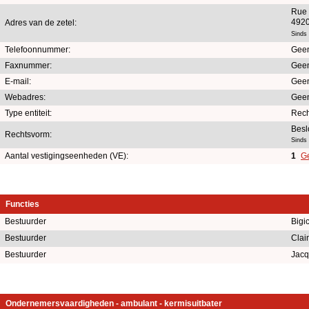
Rue 
4920
Adres van de zetel:
Sinds
Telefoonnummer:
Geen
Faxnummer:
Geen
E-mail:
Geen
Webadres:
Geen
Type entiteit:
Rech
Besl
Rechtsvorm:
Sinds
Aantal vestigingseenheden (VE):
1
Ge
Functies
Bestuurder
Bigi
Bestuurder
Clai
Bestuurder
Jacq
Ondernemersvaardigheden - ambulant - kermisuitbater