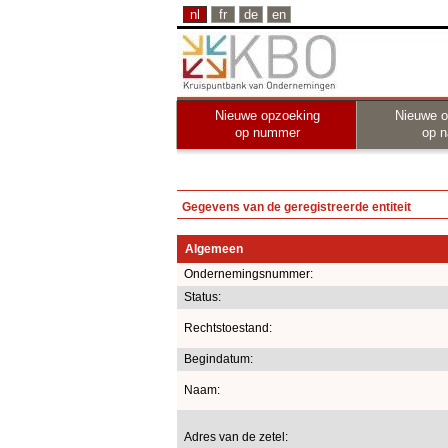
nl
fr
de
en
Nieuwe opzoeking
Nieuwe o
op nummer
op 
Gegevens van de geregistreerde entiteit
Algemeen
Ondernemingsnummer:
Status:
Rechtstoestand:
Begindatum:
Naam:
Adres van de zetel: