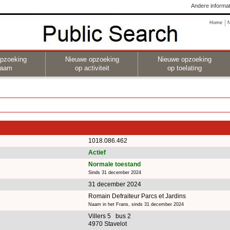
Andere informat
Home
pzoeking
Nieuwe opzoeking
Nieuwe opzoeking
naam
op activiteit
op toelating
1018.086.462
Actief
Normale toestand
Sinds 31 december 2024
31 december 2024
Romain Defraiteur Parcs et Jardins
Naam in het Frans, sinds 31 december 2024
Villers 5 bus 2
4970 Stavelot