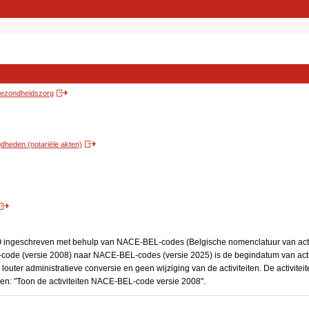
 gezondheidszorg
heden (notariële akten)
BO ingeschreven met behulp van NACE-BEL-codes (Belgische nomenclatuur van activ
code (versie 2008) naar NACE-BEL-codes (versie 2025) is de begindatum van activ
 louter administratieve conversie en geen wijziging van de activiteiten. De activi
kken: "Toon de activiteiten NACE-BEL-code versie 2008".