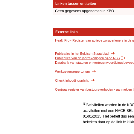
Linken tussen entiteiten
Geen gegevens opgenomen in KBO.
Externe links
HealthPro - Register van actieve zorgverleners in de
Publicaties in het Belgisch Staatsblad
Publicaties van de jaarrekeningen bij de NBB
Databank van statuten en vertegenwoordigingsbevoegd
Werkgeversrepertorium
Check inhoudingsplicht
Centraal register van bestuursverboden - aanmelden
(1)
Activiteiten worden in de K
activiteiten met een NACE-BEL-
01/01/2025. Het betreft dus een
bekeken door op de link te kli