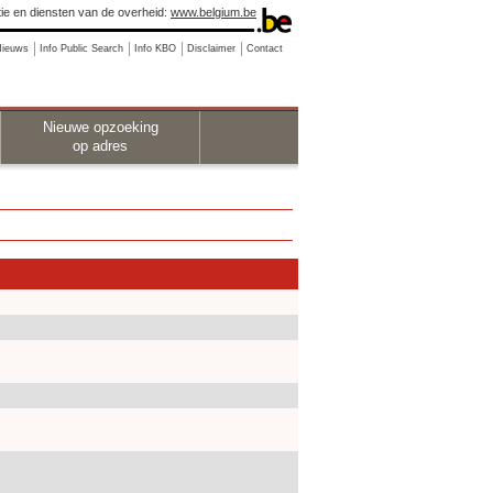
ie en diensten van de overheid:
www.belgium.be
Nieuws
Info Public Search
Info KBO
Disclaimer
Contact
Nieuwe opzoeking
op adres