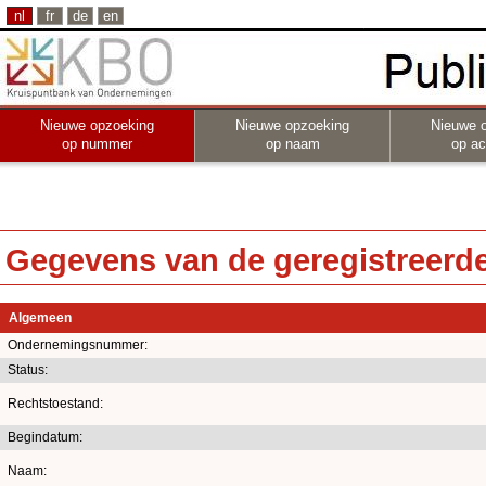
nl
fr
de
en
Nieuwe opzoeking
Nieuwe opzoeking
Nieuwe 
op nummer
op naam
op act
Gegevens van de geregistreerde 
Algemeen
Ondernemingsnummer:
Status:
Rechtstoestand:
Begindatum:
Naam: