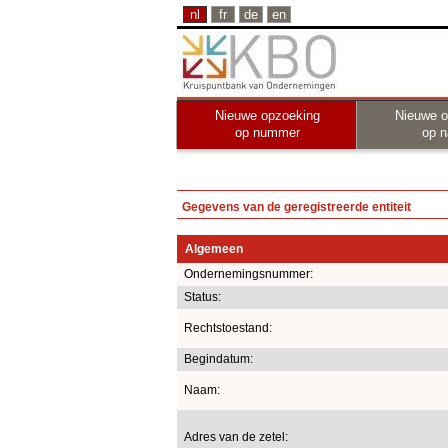
nl
fr
de
en
Nieuwe opzoeking
Nieuwe o
op nummer
op 
Gegevens van de geregistreerde entiteit
Algemeen
Ondernemingsnummer:
Status:
Rechtstoestand:
Begindatum:
Naam:
Adres van de zetel: