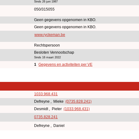
Sinds 26 juni 1987
050/315055
Geen gegevens opgenomen in KBO.
Geen gegevens opgenomen in KBO.
www.ryckeman.be
Rechtspersoon
Besloten Vennootschap
Sinds 16 maart 2022
1
Gegevens en activiteiten per VE
1033.968.431
Defreyne , Mieke
(0735.828.241)
Desmidt , Pieter
(1033.968.431)
0735.828.241
Defreyne , Daniel