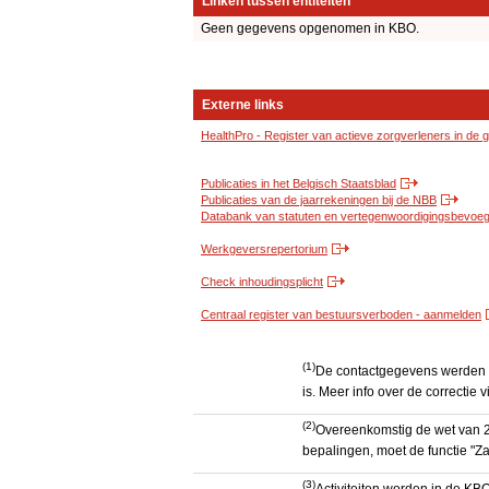
Linken tussen entiteiten
Geen gegevens opgenomen in KBO.
Externe links
HealthPro - Register van actieve zorgverleners in de
Publicaties in het Belgisch Staatsblad
Publicaties van de jaarrekeningen bij de NBB
Databank van statuten en vertegenwoordigingsbevoegd
Werkgeversrepertorium
Check inhoudingsplicht
Centraal register van bestuursverboden - aanmelden
(1)
De contactgegevens werden g
is. Meer info over de correctie v
(2)
Overeenkomstig de wet van 2
bepalingen, moet de functie "Za
(3)