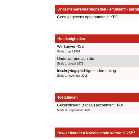
Ondernemersvaardigheden - ambulant - kermi
Geen gegevens opgenomen in KBO.
Hoedanigheden
Werkgever RSZ
Sinds 1 april 1964
Onderworpen aan btw
Sinds 1 januari 1971
Inschrijvingsplichtige onderneming
Sinds 1 november 2018
Toelatingen
Gecertificeerd (fiscaal) accountant ITAA
Sinds 30 september 2020
(3)
Btw-activiteiten Nacebelcode versie 2025