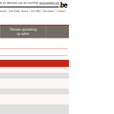
ie en diensten van de overheid:
www.belgium.be
Nieuws
Info Public Search
Info KBO
Disclaimer
Contact
Nieuwe opzoeking
op adres