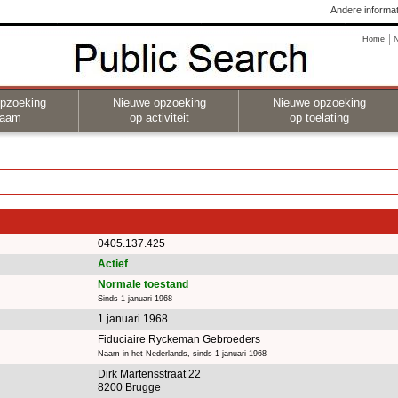
Andere informat
Home
pzoeking
Nieuwe opzoeking
Nieuwe opzoeking
naam
op activiteit
op toelating
0405.137.425
Actief
Normale toestand
Sinds 1 januari 1968
1 januari 1968
Fiduciaire Ryckeman Gebroeders
Naam in het Nederlands, sinds 1 januari 1968
Dirk Martensstraat 22
8200 Brugge