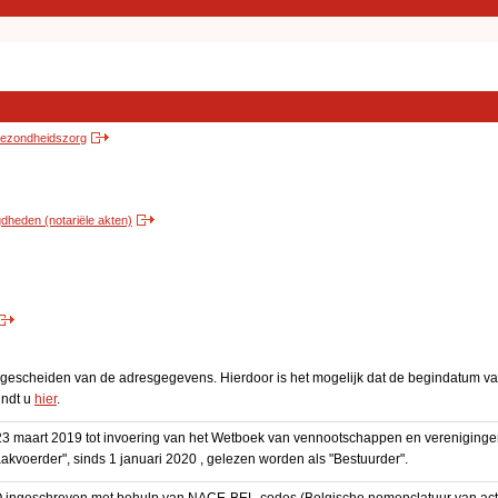
 gezondheidszorg
heden (notariële akten)
escheiden van de adresgegevens. Hierdoor is het mogelijk dat de begindatum van 
indt u
hier
.
3 maart 2019 tot invoering van het Wetboek van vennootschappen en vereniging
akvoerder", sinds 1 januari 2020 , gelezen worden als "Bestuurder".