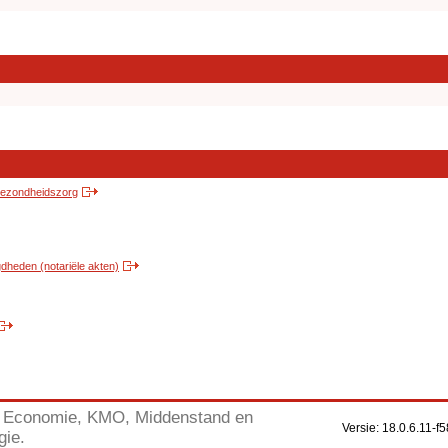
 gezondheidszorg
heden (notariële akten)
Economie, KMO, Middenstand en
Versie: 18.0.6.11
gie.