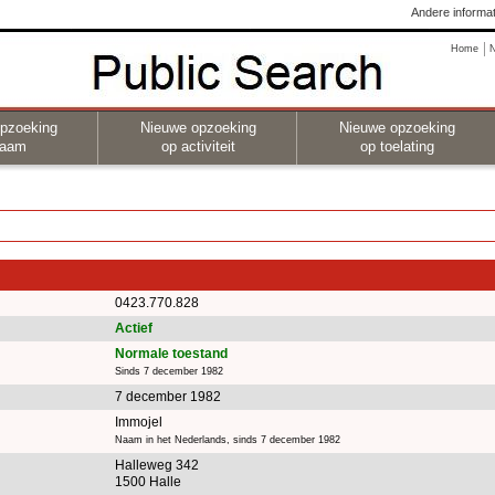
Andere informat
Home
pzoeking
Nieuwe opzoeking
Nieuwe opzoeking
naam
op activiteit
op toelating
0423.770.828
Actief
Normale toestand
Sinds 7 december 1982
7 december 1982
Immojel
Naam in het Nederlands, sinds 7 december 1982
Halleweg 342
1500 Halle