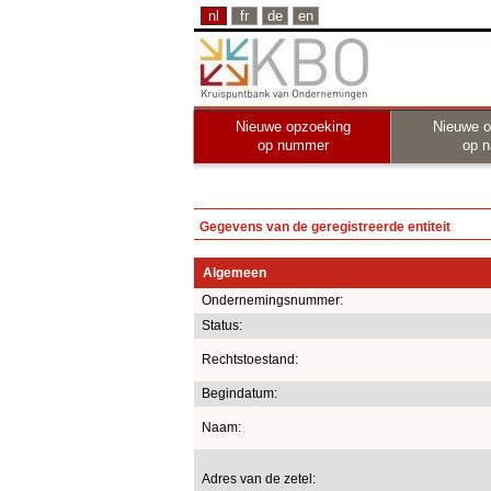
nl
fr
de
en
Nieuwe opzoeking
Nieuwe o
op nummer
op 
Gegevens van de geregistreerde entiteit
Algemeen
Ondernemingsnummer:
Status:
Rechtstoestand:
Begindatum:
Naam:
Adres van de zetel: