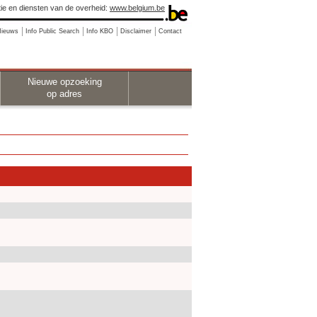
ie en diensten van de overheid:
www.belgium.be
Nieuws
Info Public Search
Info KBO
Disclaimer
Contact
Nieuwe opzoeking
op adres