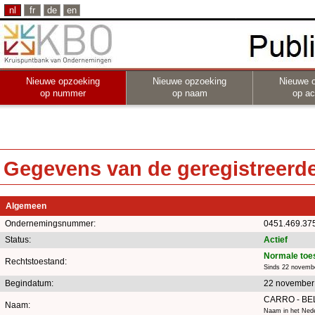
nl
fr
de
en
Nieuwe opzoeking
Nieuwe opzoeking
Nieuwe 
op nummer
op naam
op act
Gegevens van de geregistreerde 
Algemeen
Ondernemingsnummer:
0451.469.37
Status:
Actief
Normale toe
Rechtstoestand:
Sinds 22 novemb
Begindatum:
22 november
CARRO - BE
Naam:
Naam in het Nede