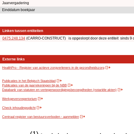
Jaarvergadering
Einddatum boekjaar
Linken tussen entiteiten
0475.248.134
(CARRO-CONSTRUCT) is opgeslorpt door deze entiteit sinds 9
Externe links
HealthPro - Register van actieve zorgverleners in de gezondheidszorg
Publicaties in het Belgisch Staatsblad
Publicaties van de jaarrekeningen bij de NBB
Databank van statuten en vertegenwoordigingsbevoegdheden (notariële akten)
Werkgeversrepertorium
Check inhoudingsplicht
Centraal register van bestuursverboden - aanmelden
(1)