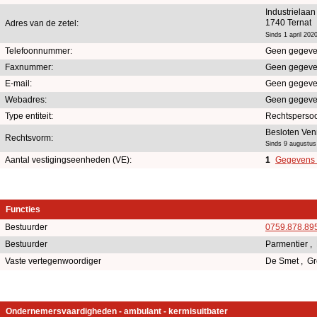
Industrielaan
1740 Ternat
Adres van de zetel:
Sinds 1 april 202
Telefoonnummer:
Geen gegeve
Faxnummer:
Geen gegeve
E-mail:
Geen gegeve
Webadres:
Geen gegeve
Type entiteit:
Rechtsperso
Besloten Ve
Rechtsvorm:
Sinds 9 augustus
Aantal vestigingseenheden (VE):
1
Gegevens e
Functies
Bestuurder
0759.878.89
Bestuurder
Parmentier ,
Vaste vertegenwoordiger
De Smet , G
Ondernemersvaardigheden - ambulant - kermisuitbater